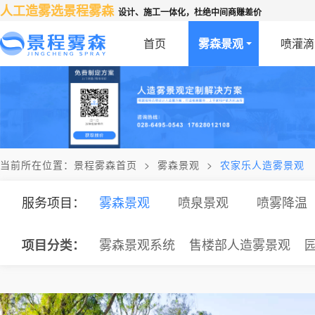
人工造雾选景程雾森
设计、施工一体化，杜绝中间商赚差价
首页
雾森景观
喷灌滴
当前所在位置：
景程雾森首页
>
雾森景观
>
农家乐人造雾景观
服务项目：
雾森景观
喷泉景观
喷雾降温
项目分类：
项目分类：
项目分类：
项目分类：
项目分类：
项目分类：
雾森景观系统
售楼部人造雾景观