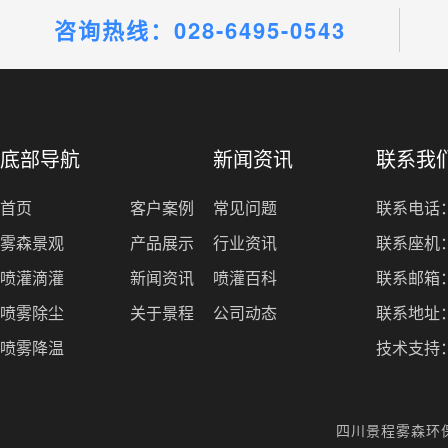
咨询热线：028-6495-0543
底部导航
新闻资讯
联系我
首页
客户案例
常见问题
联系电话：1
雾森景观
产品展示
行业资讯
联系座机：0
喷灌滴灌
新闻资讯
喷灌百科
联系邮箱：1
喷雾除尘
关于景程
公司动态
联系地址
喷雾降温
技术支持
四川景程雾森环