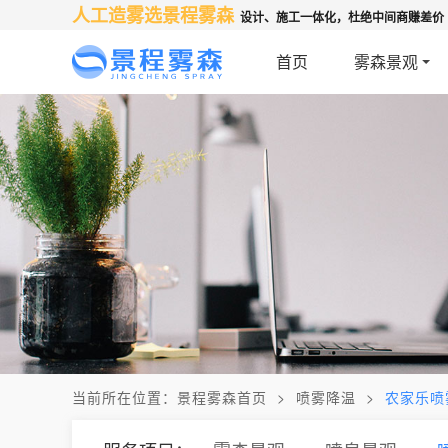
人工造雾选景程雾森
设计、施工一体化，杜绝中间商赚差价
首页
雾森景观
当前所在位置：
景程雾森首页
>
喷雾降温
>
农家乐喷