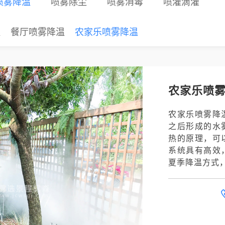
喷雾降温
喷雾除尘
喷雾消毒
喷灌滴灌
温
餐厅喷雾降温
农家乐喷雾降温
农家乐喷
农家乐喷雾降
之后形成的水
热的原理，可
系统具有高效
夏季降温方式