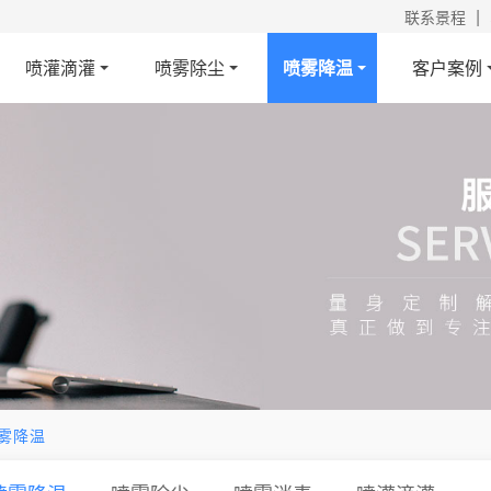
|
联系景程
喷灌滴灌
喷雾除尘
喷雾降温
客户案例
雾降温