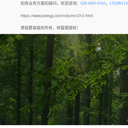
如有业务方面的疑问，欢迎咨询：
028-6495-0543
，
176280121
https://www.jcwsgj.com/column/213.html
景程雾森版权所有，转载需授权！